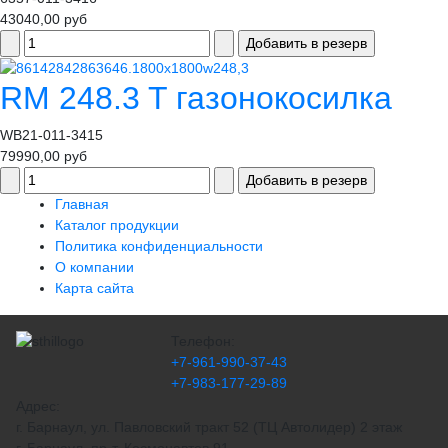
43040,00 руб
RM 248.3 T газонокосилка
WB21-011-3415
79990,00 руб
Главная
Каталог продукции
Политика конфиденциальности
О компании
Карта сайта
Телефон:
+7-961-990-37-43
+7-983-177-29-89
Адрес:
г. Барнаул, ул. Павловский тракт 52 (ТЦ Автолидер) 2 этаж
г. Барнаул, пр-т. Космонавтов 91