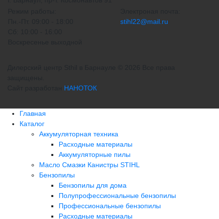
Режим работы:
Электроная почта:
Пн.-Пт. 09:00 - 18:00
stihl22@mail.ru
Сб: 10:00 - 16:00
Воскресенье выходной
Дилерский центр Sthil в Барнауле © 2026 Все права
защищены.
Сайт разработан
НАНОТОК
Главная
Каталог
Аккумуляторная техника
Расходные материалы
Аккумуляторные пилы
Масло Смазки Канистры STIHL
Бензопилы
Бензопилы для дома
Полупрофессиональные бензопилы
Профессиональные бензопилы
Расходные материалы