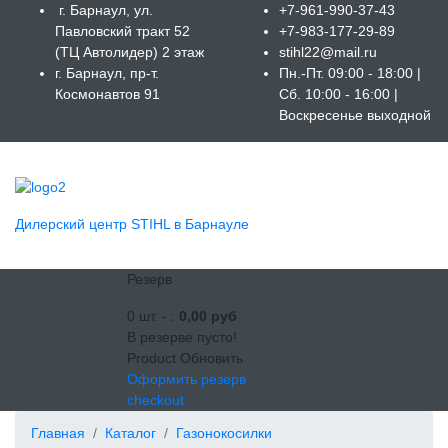
г. Барнаул, ул.
+7-961-990-37-43
Павловский тракт 52
+7-983-177-29-89
(ТЦ Автолидер) 2 этаж
stihl22@mail.ru
г. Барнаул, пр-т.
Пн.-Пт. 09:00 - 18:00 |
Космонавтов 91
Сб. 10:00 - 16:00 |
Воскресенье выходной
Дилерский центр STIHL в Барнауле
Резерв
0
шт. -
:
0,00 руб
В резерве пусто!
Product
Обновить
Оформить резерв
checkout
Главная
Каталог
Газонокосилки