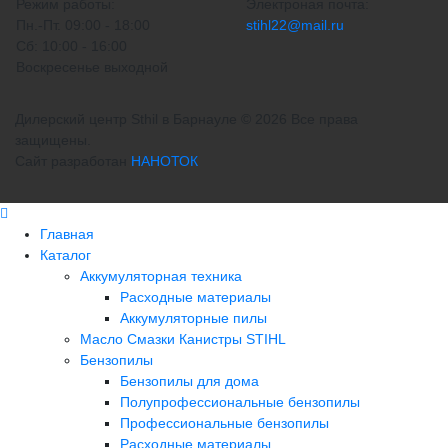
Режим работы:
Электроная почта:
Пн.-Пт. 09:00 - 18:00
stihl22@mail.ru
Сб: 10:00 - 16:00
Воскресенье выходной
Дилерский центр Sthil в Барнауле © 2026 Все права
защищены.
Сайт разработан
НАНОТОК
Главная
Каталог
Аккумуляторная техника
Расходные материалы
Аккумуляторные пилы
Масло Смазки Канистры STIHL
Бензопилы
Бензопилы для дома
Полупрофессиональные бензопилы
Профессиональные бензопилы
Расходные материалы