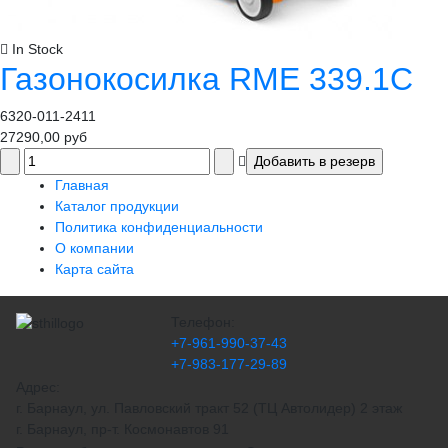
In Stock
Газонокосилка RME 339.1C
6320-011-2411
27290,00 руб
Главная
Каталог продукции
Политика конфиденциальности
О компании
Карта сайта
Телефон:
+7-961-990-37-43
+7-983-177-29-89
Адрес:
г. Барнаул, ул. Павловский тракт 52 (ТЦ Автолидер) 2 этаж
г. Барнаул, пр-т. Космонавтов 91