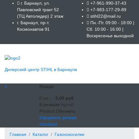
г. Барнаул, ул.
+7-961-990-37-43
Павловский тракт 52
+7-983-177-29-89
(ТЦ Автолидер) 2 этаж
stihl22@mail.ru
г. Барнаул, пр-т.
Пн.-Пт. 09:00 - 18:00 |
Космонавтов 91
Сб. 10:00 - 16:00 |
Воскресенье выходной
Дилерский центр STIHL в Барнауле
Резерв
0
шт. -
:
0,00 руб
В резерве пусто!
Product
Обновить
Оформить резерв
checkout
Главная
Каталог
Газонокосилки