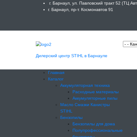
г. Барнаул, ул. Павловский тракт 52 (ТЦ Ав
г. Барнаул, пр-т. Космонавтов 91
Дилерский центр STIHL в Барнауле
Главная
Каталог
Аккумуляторная техника
Расходные материалы
Аккумуляторные пилы
Масло Смазки Канистры
STIHL
Бензопилы
Бензопилы для дома
Полупрофессиональные
бензопилы