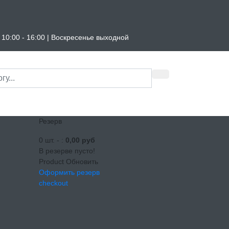
б. 10:00 - 16:00 | Воскресенье выходной
Резерв
0
шт. -
:
0,00 руб
В резерве пусто!
Product
Обновить
Оформить резерв
checkout