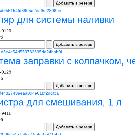
ляр для системы наливки
-0126
уб
тема заправки с колпачком, 
-0128
уб
истра для смешивания, 1 л
-9411
уб