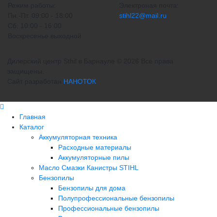
Режим работы:
Электроная почта:
Пн.-Пт. 09:00 - 18:00
stihl22@mail.ru
Сб: 10:00 - 16:00
Воскресенье выходной
Дилерский центр Sthil в Барнауле © 2026 Все права
защищены.
Сайт разработан
НАНОТОК
Главная
Каталог
Аккумуляторная техника
Расходные материалы
Аккумуляторные пилы
Масло Смазки Канистры STIHL
Бензопилы
Бензопилы для дома
Полупрофессиональные бензопилы
Профессиональные бензопилы