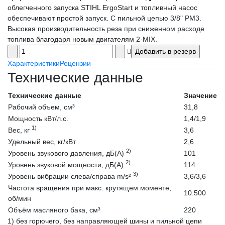
облегченного запуска STIHL ErgoStart и топливный насос
обеспечивают простой запуск. С пильной цепью 3/8" PM3.
Высокая производительность реза при сниженном расходе
топлива благодаря новым двигателям 2-MIX.
Характеристики
Рецензии
Технические данные
Технические данные
Значение
Рабочий объем, см³
31,8
Мощность кВт/л.с.
1,4/1,9
1)
Вес, кг
3,6
Удельный вес, кг/кВт
2,6
2)
Уровень звукового давления, дБ(A)
101
2)
Уровень звуковой мощности, дБ(A)
114
3)
Уровень вибрации слева/справа m/s²
3,6/3,6
Частота вращения при макс. крутящем моменте,
10.500
об/мин
Объём масляного бака, см³
220
1) без горючего, без направляющей шины и пильной цепи