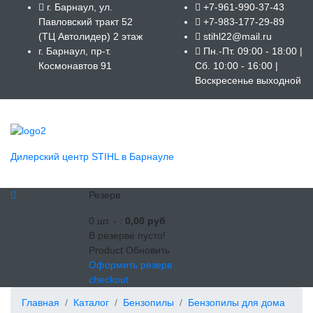
г. Барнаул, ул.
+7-961-990-37-43
Павловский тракт 52
+7-983-177-29-89
(ТЦ Автолидер) 2 этаж
stihl22@mail.ru
г. Барнаул, пр-т.
Пн.-Пт. 09:00 - 18:00 |
Космонавтов 91
Сб. 10:00 - 16:00 |
Воскресенье выходной
Дилерский центр STIHL в Барнауле
Резерв
0
шт. -
:
0,00 руб
В резерве пусто!
Product
Обновить
Оформить резерв
checkout
Главная
Каталог
Бензопилы
Бензопилы для дома